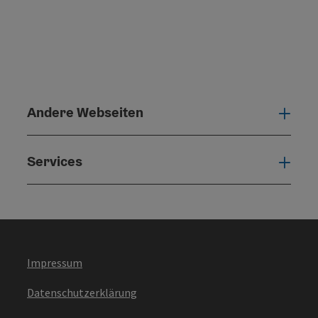
Andere Webseiten
Ande
Services
Serv
Impressum
Datenschutzerklärung