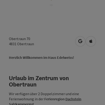
Obertraun 70
in Google Map
in Apple
4831
Obertraun
Herzlich Willkommen im Haus Edelweiss!
Urlaub im Zentrum von
Obertraun
Wir verfügen über 2 Doppelzimmer und eine
Ferienwohnung in der
Ferienregion
Dachstein
Salzkammergut
.