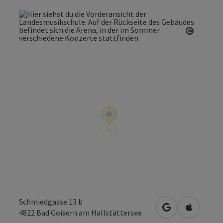
Copyrig
Schmiedgasse 13 b
in Google Maps
in Apple 
4822
Bad Goisern am Hallstättersee