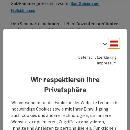
Salzkammergutes
und zwar in
Bad Goisern am
Hallstättersee
Den
Seminarteilnehmern
stehen
Dozenten berühmter
Orchester
in dieser Woche zur Verfügung.
Deuts
Lass dir diesen
außergewöhnlichen Abend
bei freiem
Sprach
Eintritt nicht entgehen und genieße eine tollen,
musikalischen Abend in Bad Goisern.
Datenschutzerklärung
Impressum
Erlebe eine 360° Panorama Tour durch Bad Goisern am
Hallstättersee…
Wir respektieren Ihre
Privatsphäre
Kontakt
Wir verwenden für die Funktion der Website technisch
notwendige Cookies sowie mit Ihrer Einwilligung
Veranstaltungstermin/e
auch Cookies und andere Technologien, um unsere
Website zu optimieren, Zugriffe zu analysieren,
Inhalte und Anzeigen zu personalisieren, Funktionen