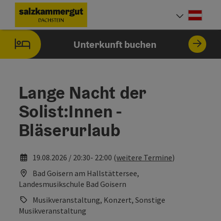
Accesskey
Accesskey
Accesskey
Zum Inhalt
Zur Navigation
Zum Seitenanfang
[0]
[1]
[2]
Deut
Sprach
Unterkunft buchen
Lange Nacht der
Solist:Innen -
Bläserurlaub
19.08.2026 / 20:30- 22:00 (
weitere Termine
)
Bad Goisern am Hallstättersee,
Landesmusikschule Bad Goisern
Musikveranstaltung, Konzert, Sonstige
Musikveranstaltung