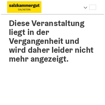
Accesskey
Accesskey
Accesskey
Zum Inhalt
Zur Navigation
Zum Seitenanfang
[0]
[1]
[2]
Deut
Sprach
Diese Veranstaltung
liegt in der
Vergangenheit und
wird daher leider nicht
mehr angezeigt.