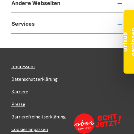
Banner eink
Andere Webseiten
Ande
Services
Serv
U
r
l
a
u
b
g
e
w
i
n
n
e
Impressum
Datenschutzerklärung
Karriere
Presse
Barrierefreiheitserklärung
Cookies anpassen