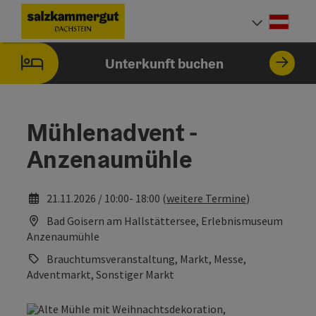
Accesskey
Accesskey
Accesskey
Zum Inhalt
Zur Navigation
Zum Seitenanfang
[0]
[1]
[2]
Deut
Sprach
Unterkunft buchen
Mühlenadvent -
Anzenaumühle
21.11.2026 / 10:00- 18:00 (
weitere Termine
)
Bad Goisern am Hallstättersee, Erlebnismuseum
Anzenaumühle
Brauchtumsveranstaltung, Markt, Messe,
Adventmarkt, Sonstiger Markt