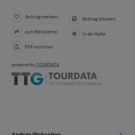
Beitrag merken
Beitrag drucken
zum Merkzettel
In der Nähe
PDF erstellen
powered by
TOURDATA
Andere Webseiten
Ande