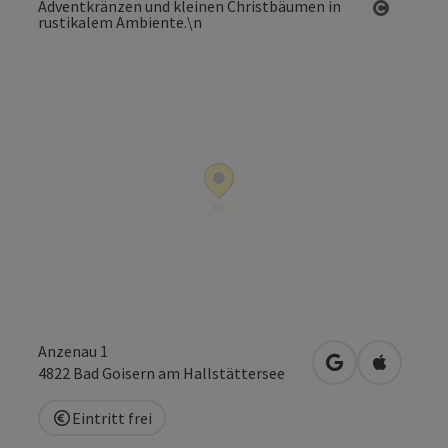
Copyrig
Anzenau 1
in Google Maps
in Apple 
4822
Bad Goisern am Hallstättersee
Eintritt frei