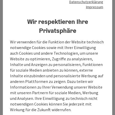
Datenschutzerklärung
aus Bad Ischl
, Maria und Johanna vom
"Saiten-3-
Impressum
Klang"
und die
Weisenbläser
der Bürgermusik Bad
Goisern
Wir respektieren Ihre
Kaffee und Kuchen
werden vom Verein "Fokus Mensch
Privatsphäre
Bad Goisern" kredenzt.
Wir verwenden für die Funktion der Website technisch
Die gesamte Veranstaltung findet im
Museum
und
notwendige Cookies sowie mit Ihrer Einwilligung
im
Freien
statt.
auch Cookies und andere Technologien, um unsere
Website zu optimieren, Zugriffe zu analysieren,
Wir freuen uns auf deinen Besuch und wünschen eine
Inhalte und Anzeigen zu personalisieren, Funktionen
besinnliche Adventzeit!
für soziale Medien anbieten zu können, externe
Inhalte einzubinden und personalisierte Werbung auf
Erlebe eine 360° Panorama Tour durch Bad Goisern am
anderen Plattformen zu zeigen. Dazu teilen wir
Hallstättersee
1
Informationen zu Ihrer Verwendung unserer Website
mit unseren Partnern für soziale Medien, Werbung
und Analysen. Ihre Einwilligung zu technisch nicht
Kontakt
notwendigen Cookies können Sie jederzeit mit
Wirkung für die Zukunft widerrufen.