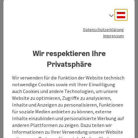
Erlebe eine 360° Panorama Tour durch Bad Goisern am
Deuts
Sprach
Hallstättersee…
Datenschutzerklärung
Impressum
Kontakt
Wir respektieren Ihre
Veranstaltungstermin/e
Privatsphäre
Veranstaltungsort
Wir verwenden für die Funktion der Website technisch
notwendige Cookies sowie mit Ihrer Einwilligung
auch Cookies und andere Technologien, um unsere
Anreise/Lage
Website zu optimieren, Zugriffe zu analysieren,
Inhalte und Anzeigen zu personalisieren, Funktionen
für soziale Medien anbieten zu können, externe
Preise
Inhalte einzubinden und personalisierte Werbung auf
anderen Plattformen zu zeigen. Dazu teilen wir
Informationen zu Ihrer Verwendung unserer Website
Eignung