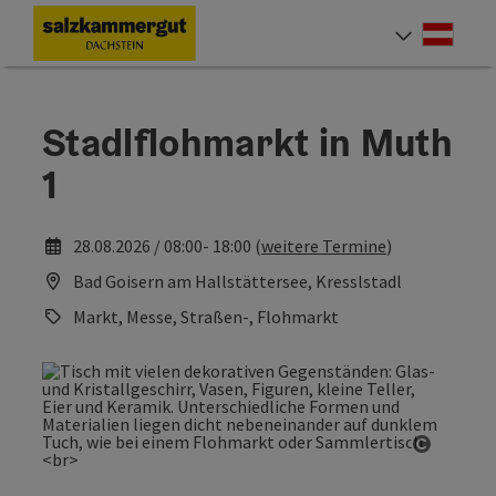
Accesskey
Accesskey
Accesskey
Zum Inhalt
Zur Navigation
Zum Seitenanfang
[0]
[1]
[2]
Deut
Sprach
Stadlflohmarkt in Muth
1
28.08.2026 / 08:00- 18:00 (
weitere Termine
)
Bad Goisern am Hallstättersee, Kresslstadl
Markt, Messe, Straßen-, Flohmarkt
Copyrig