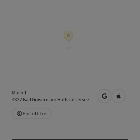
Muth 1
in Google Maps
in Apple 
4822
Bad Goisern am Hallstättersee
Eintritt frei