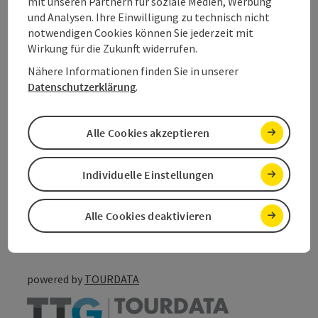
mit unseren Partnern für soziale Medien, Werbung
und Analysen. Ihre Einwilligung zu technisch nicht
notwendigen Cookies können Sie jederzeit mit
Barrierefreiheit
Wirkung für die Zukunft widerrufen.
Nähere Informationen finden Sie in unserer
Mehr Entdecken
Datenschutzerklärung
.
Alle Cookies akzeptieren
Beitrag merken
Beitrag drucken
Individuelle Einstellungen
zum Merkzettel
In der Nähe
Alle Cookies deaktivieren
PDF erstellen
powered by
TOURDATA