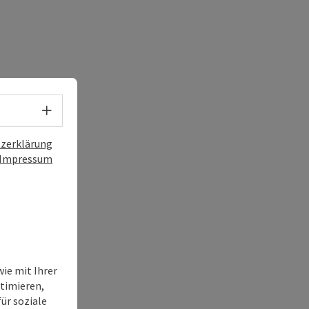
Sprachwahl - Menü öffnen
zerklärung
Impressum
ie mit Ihrer
timieren,
ür soziale