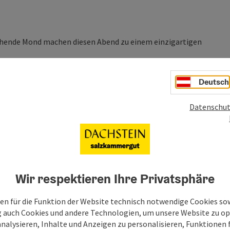
ehende Mond machen diesen Abend zu einem einzigartigen
spirale
und der
Aussichtsplattform "5fingers"
, anschließend
Deutsch
 Anmeldung in der
Tourismus Information Obertraun
:
Datenschut
Wir respektieren Ihre Privatsphäre
en für die Funktion der Website technisch notwendige Cookies sow
g auch Cookies und andere Technologien, um unsere Website zu op
analysieren, Inhalte und Anzeigen zu personalisieren, Funktionen f