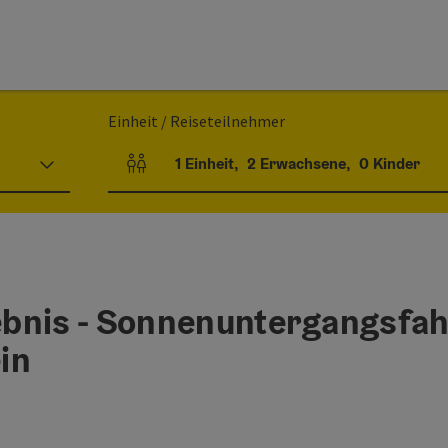
Einheit / Reiseteilnehmer
1
Einheit
,
2
Erwachsene
,
0
Kinder
Einheitenanzahl und Personenfelder
bnis - Sonnenuntergangsfah
in