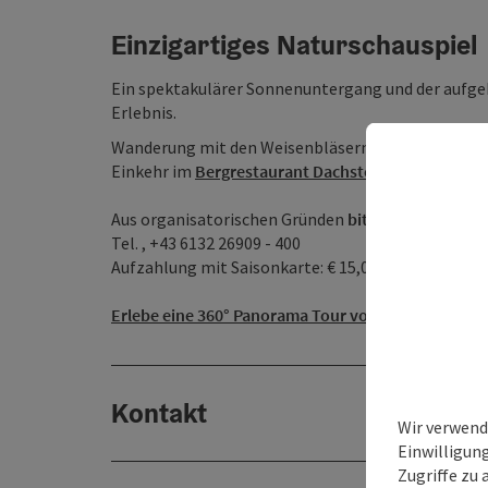
Einzigartiges Naturschauspiel
Ein spektakulärer Sonnenuntergang und der aufg
Erlebnis.
Wanderung mit den Weisenbläsern zu der
Welterbe
Einkehr im
Bergrestaurant Dachstein Krippenstein
Aus organisatorischen Gründen
bitte unbedingt
um
Tel. , +43 6132 26909 - 400
Aufzahlung mit Saisonkarte: € 15,00
Erlebe eine 360° Panorama Tour von Obertraun…
Kontakt
Wir verwend
Einwilligun
Zugriffe zu 