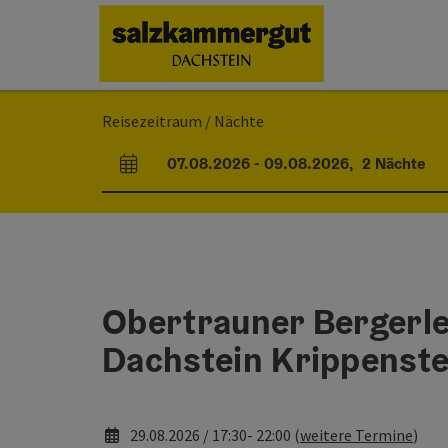
Accesskey
Accesskey
Accesskey
Zum Inhalt
Zur Navigation
Zum Seitenanfang
[0]
[1]
[2]
Reisezeitraum / Nächte
07.08.2026
-
09.08.2026
,
2
Nächte
An- und Abreisefelder
Obertrauner Bergerle
Dachstein Krippenste
29.08.2026 / 17:30- 22:00 (
weitere Termine
)