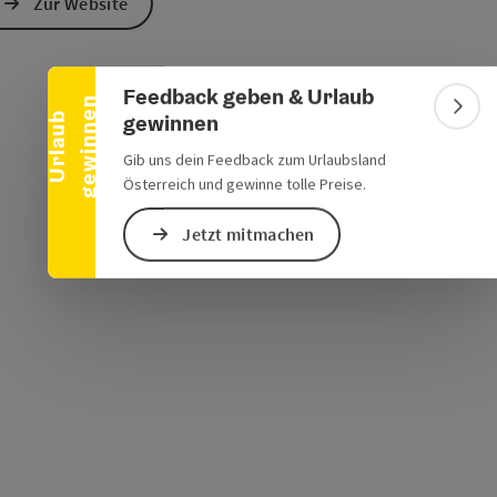
Banner einklappen
Zur Website
Feedback geben & Urlaub
n
Bann
gewinnen
U
r
l
a
u
b
g
e
w
i
n
n
e
Gib uns dein Feedback zum Urlaubsland
Österreich und gewinne tolle Preise.
Jetzt mitmachen
s öffnen
 Maps öffnen