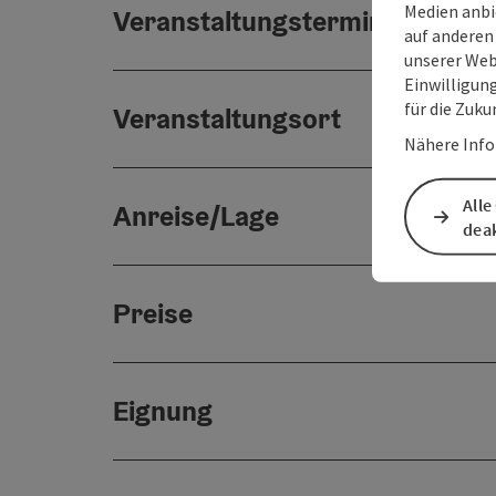
Medien anbi
Veranstaltungstermin/e
auf anderen
unserer Web
Einwilligun
für die Zuku
Veranstaltungsort
Nähere Info
Alle
Anreise/Lage
deak
Preise
Eignung