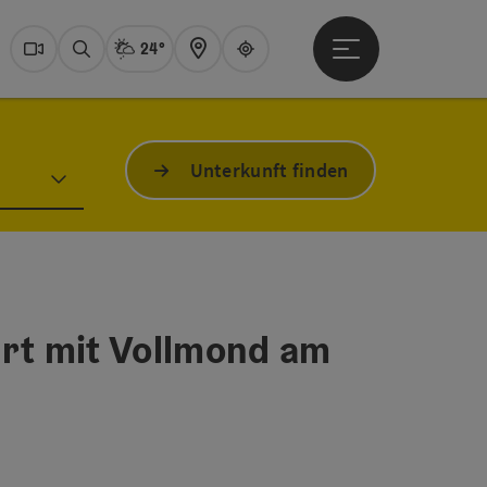
24°
Hauptmenü öffne
Aktuelles Wetter
Dachstein Salzkamme
Webcams
Suchen
Karte
Guide
Unterkunft finden
rt mit Vollmond am