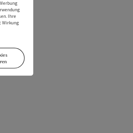
e Werbung
Verwendung
en. Ihre
it Wirkung
kies
eren