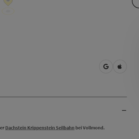
in Google Map
in Apple
der
Dachstein Krippenstein Seilbahn
bei Vollmond.