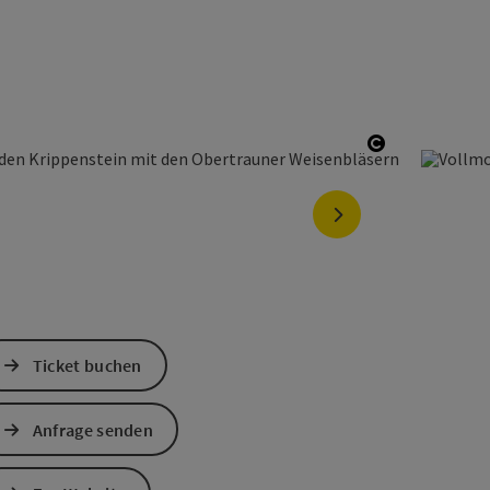
Copyright ö
nächstes Element
Ticket buchen
Anfrage senden