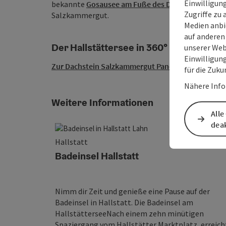
Einwilligun
bekannte
Gosausee am Fuße des Dachsteins
, er i
Zugriffe zu 
Salzkammergut.
Medien anbi
auf anderen
Der Hallstättersee in 360°
unserer Web
Einwilligun
Zur Dachstein Salzkammergut Panorama Tour ...
für die Zuku
Nähere Info
Weitere Informationen
Alle
deak
Hallstatt
Badeinsel Hallstatt
Nimm dir Zeit und genieße eine Pause auf der
Badeinsel in Hallstatt. Die Badeinsel am
HallstätterseeNach einem zehn minütigen
Spaziergang vom Hallstätter Marktplatz, erreich