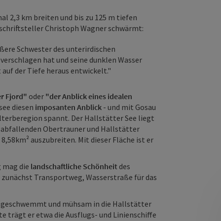
l 2,3 km breiten und bis zu 125 m tiefen
eschriftsteller Christoph Wagner schwärmt:
rößere Schwester des unterirdischen
e verschlagen hat und seine dunklen Wasser
t auf der Tiefe heraus entwickelt."
er Fjord"
oder
"der Anblick eines idealen
usee diesen
imposanten Anblick
- und mit Gosau
elterberegion spannt. Der Hallstätter See liegt
 abfallenden Obertrauner und Hallstätter
8,58km² auszubreiten. Mit dieser Fläche ist er
g mag die
landschaftliche Schönheit
des
er zunächst Transportweg, Wasserstraße für das
al geschwemmt und mühsam in die Hallstätter
 trägt er etwa die Ausflugs- und Linienschiffe