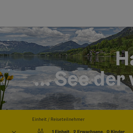
H
... See der
Einheit / Reiseteilnehmer
1
Einheit
,
2
Erwachsene
,
0
Kinder