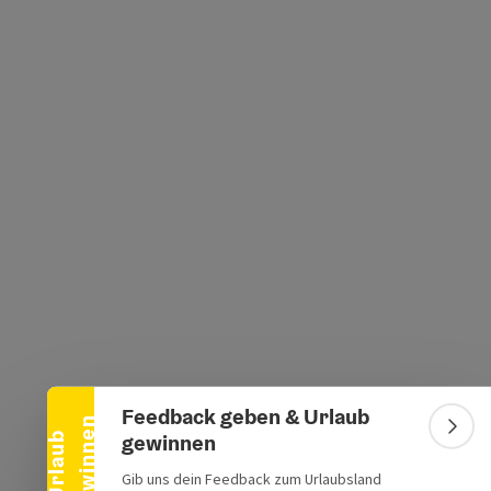
Banner einklappen
Feedback geben & Urlaub
n
Bann
gewinnen
U
r
l
a
u
b
g
e
w
i
n
n
e
Gib uns dein Feedback zum Urlaubsland