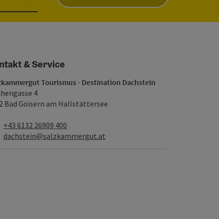
ntakt & Service
zkammergut Tourismus - Destination Dachstein
chengasse 4
2 Bad Goisern am Hallstättersee
Telefon
+43 6132 26909 400
E-Mail
dachstein@salzkammergut.at