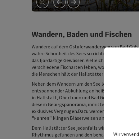
vorheriges Element
nächstes Element
Wandern, Baden und Fischen
Wandere auf dem
Ostuferwanderweg
von
Bad Gois
wahre Schönheit des Sees so richtig wirken zu lass
das
fjordartige Gewässer
. Vielleicht sogar ein bis
verschiedene Fischarten leben, wovon die
Reinank
die Menschen hält der Hallstätter See auch seinen
Neben dem Wandern um den See lockt das im günst
entspannender Abkühlung an heißen Sommertag
in Hallstatt, Obertraun und Bad Goisern genügend 
diesem
Gebirgspanorama
, inmitten der Weltkultu
exklusives Vergnügen.Dazu werden Konzerte an sei
"Fuhren"
klingen Bläserweisen ans Ufer.
Dem Hallstätter See jedenfalls wirds egal sein, e
Wir verwend
Rhythmus gefunden und den behält er auch bei. Nu