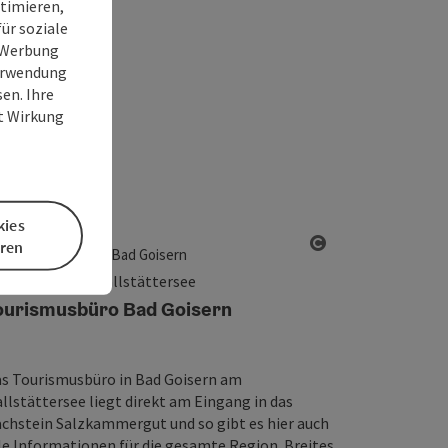
timieren,
ür soziale
e Werbung
Verwendung
en. Ihre
it Wirkung
kies
eren
ht öffnen
Copyright öffn
d Goisern am Hallstättersee
ourismusbüro Bad Goisern
s Tourismusbüro in Bad Goisern am
llstättersee liegt direkt am Eingang in das
chstein Salzkammergut und so gibt es hier auch
le Informationen für die gesamte Region. Breites