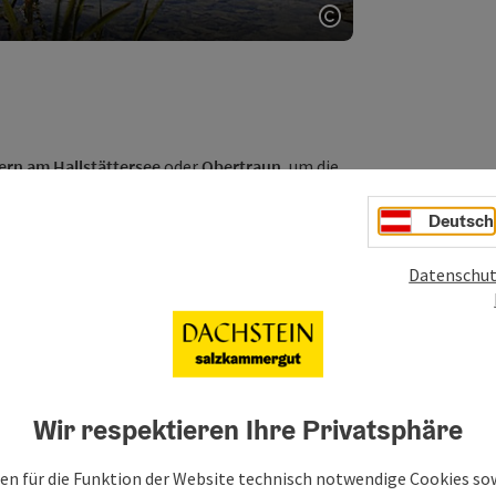
Copyright öffnen
ern am Hallstättersee
oder
Obertraun
, um die
en. Er erlaubt ganz besondere Tiefblicke auf
schen unter die Oberfläche wo zwölf
Deutsch
e
die größte wirtschaftliche Bedeutung hat. Für
 Erholungswert bereit.
Datenschut
igsten Fall um die
24 Grad warme Wasser
zu
en.
Strandbäder und Badegelegenheiten
gibt es
und sie sind
alle kostenlos zu benützen
. In
rerbe Region zu schwimmen, ist ein wahrlich
nen Ufern veranstaltet, von den
typischen
Wir respektieren Ihre Privatsphäre
r hat schon vor zehntausend Jahren seinen
en für die Funktion der Website technisch notwendige Cookies sow
r 25 km vom Hallstättersee entfernt liegt der