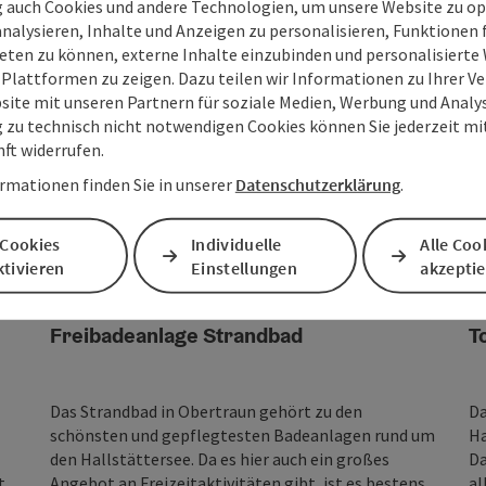
g auch Cookies und andere Technologien, um unsere Website zu op
st eines der beliebtesten Fotomotive im
analysieren, Inhalte und Anzeigen zu personalisieren, Funktionen f
eten zu können, externe Inhalte einzubinden und personalisiert
 Plattformen zu zeigen. Dazu teilen wir Informationen zu Ihrer 
site mit unseren Partnern für soziale Medien, Werbung und Analys
g zu technisch nicht notwendigen Cookies können Sie jederzeit m
nft widerrufen.
rmationen finden Sie in unserer
Datenschutzerklärung
.
 Cookies
Individuelle
Alle Coo
tivieren
Einstellungen
akzepti
Copyright öffnen
Copyrig
Obertraun
Ba
Freibadeanlage Strandbad
T
Das Strandbad in Obertraun gehört zu den
Da
schönsten und gepflegtesten Badeanlagen rund um
Ha
den Hallstättersee. Da es hier auch ein großes
Da
t
Angebot an Freizeitaktivitäten gibt, ist es bestens
al