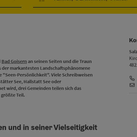
Einheitenanzahl und Personenfelder
Ko
Sal
Kir
d
Bad Goisern
an seinen Seiten und die Traun
482
ines der markantesten Landschaftsphänomene
 "Seen-Persönlichkeit". Viele Schreibweisen
stätter See, Hallstatt See oder
et wird, drei Gemeinden teilen sich das
 größte Teil.
 und in seiner Vielseitigkeit