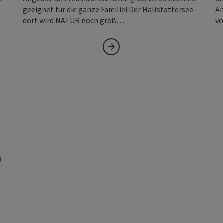
geeignet für die ganze Familie! Der Hallstättersee -
An
dort wird NATUR noch groß…
vo
Copyright öffnen