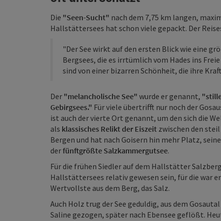
Die
"Seen-Sucht"
nach dem 7,75 km langen, maxima
Hallstättersees hat schon viele gepackt. Der Reis
"Der See wirkt auf den ersten Blick wie eine g
Bergsees, die es irrtümlich vom Hades ins Frei
sind von einer bizarren Schönheit, die ihre Kraf
Der
"melancholische See"
wurde er genannt,
"still
Gebirgsees."
Für viele übertrifft nur noch der Gosa
ist auch der vierte Ort genannt, um den sich die W
als
klassisches Relikt der Eiszeit
zwischen den steil
Bergen und hat nach Goisern hin mehr Platz, seine 
der
fünftgrößte Salzkammergutsee
.
Für die frühen Siedler auf dem Hallstätter Salzber
Hallstättersees relativ gewesen sein, für die war 
Wertvollste aus dem Berg, das Salz.
Auch Holz trug der See geduldig, aus dem Gosaut
Saline gezogen, später nach Ebensee geflößt. Heute