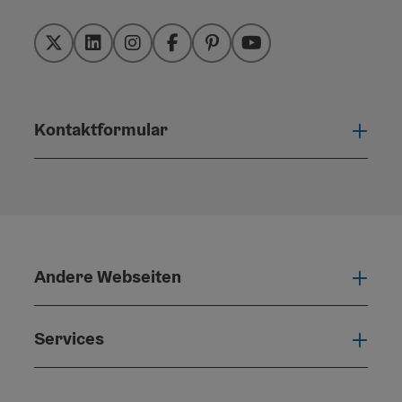
Twitter
LinkedIn
Instagram
Facebook
Pinterest
YouTube
Kontaktformular
Konta
Andere Webseiten
Ande
Services
Serv