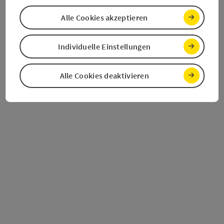
der Bäckerei Maislinger. Backgenuss, in den man kommen
mussDie Filiale der Bäckerei Maislinger in
Alle Cookies akzeptieren
Obertraun befindet sich in der Nähe der Straßenkreuzung
und bietet neben einem vielfältigen Angebot an Gebäck
und…
Individuelle Einstellungen
Alle Cookies deaktivieren