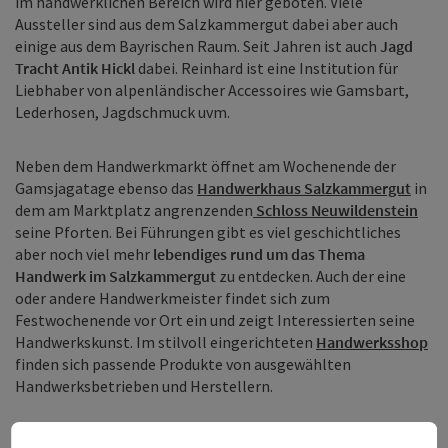
im handwerklichen Bereich wird hier geboten. Viele
Aussteller sind aus dem Salzkammergut dabei aber auch
einige aus dem Bayrischen Raum. Seit Jahren ist auch
Jagd
Tracht Antik Hickl
dabei. Reinhard ist eine Institution für
Liebhaber von alpenländischer Accessoires wie Gamsbart,
Lederhosen, Jagdschmuck uvm.
Neben dem Handwerkmarkt öffnet am Wochenende der
Gamsjagatage ebenso das
Handwerkhaus Salzkammergut
in
dem am Marktplatz angrenzenden
Schloss Neuwildenstein
seine Pforten. Bei Führungen gibt es viel geschichtliches
aber noch viel mehr
lebendiges rund um das Thema
Handwerk im Salzkammergut
zu entdecken. Auch der eine
oder andere Handwerkmeister findet sich zum
Festwochenende vor Ort ein und zeigt Interessierten seine
Handwerkskunst. Im stilvoll eingerichteten
Handwerksshop
finden sich passende Produkte von ausgewählten
Handwerksbetrieben und Herstellern.