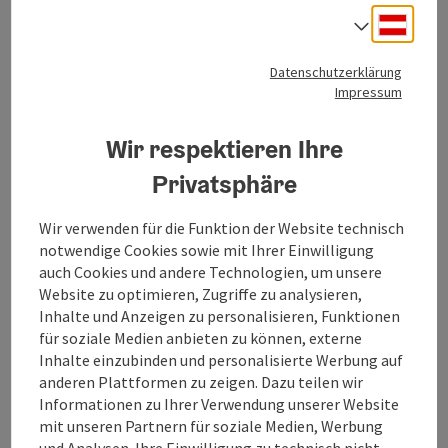
Das Aufgeigen in der Kirchengasse
Deuts
Sprach
und die Goiserer Gamsjagatage
Datenschutzerklärung
Das Goiserer Geigenfest gibt es bereits seit über 20 Jahren
Impressum
und ist genauso ein gelungenes und
authentisches
Brauchtumsfest
wie die Gamsjagatage. Es findet jedes erste
Wir respektieren Ihre
Septemberwochenende statt. Typisch für Goisern ist das
Aufgeigen
eine völlig ungezwungene Veranstaltung. So
Privatsphäre
werden vom
Goiserer Geigendischgu
unter der Leitung von
Wilfrid Kefer
Geigenspieler aus nah und fern
nach Bad
Wir verwenden für die Funktion der Website technisch
Goisern zum gemeinsamen Musizieren eingeladen. Daraus
notwendige Cookies sowie mit Ihrer Einwilligung
ergeben sich dann viele Konzerte bunt
auch Cookies und andere Technologien, um unsere
zusammengewürfelter Gruppen. Ein
Hochgenuss für
Website zu optimieren, Zugriffe zu analysieren,
Geigenmusiker
und Liebhaber von bodenständigen
Inhalte und Anzeigen zu personalisieren, Funktionen
Brauchtums.
für soziale Medien anbieten zu können, externe
Inhalte einzubinden und personalisierte Werbung auf
anderen Plattformen zu zeigen. Dazu teilen wir
Zum diesjährigen Programm
Informationen zu Ihrer Verwendung unserer Website
mit unseren Partnern für soziale Medien, Werbung
Kontakt & Service
und Analysen. Ihre Einwilligung zu technisch nicht