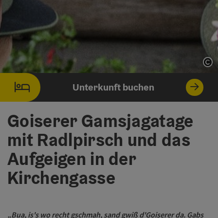
Co
Unterkunft buchen
Goiserer Gamsjagatage
mit Radlpirsch und das
Aufgeigen in der
Kirchengasse
„Bua, is's wo recht gschmah, sand gwiß d'Goiserer da. Gabs