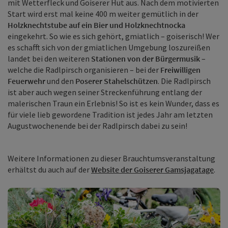
mit Wetterfleck und Goiserer Hut aus. Nach dem motivierten
Start wird erst mal keine 400 m weiter gemütlich in der
Holzknechtstube auf ein Bier und Holzknechtnocka
eingekehrt. So wie es sich gehört, gmiatlich – goiserisch! Wer
es schafft sich von der gmiatlichen Umgebung loszureißen
landet bei den weiteren
Stationen von der Bürgermusik
–
welche die Radlpirsch organisieren – bei der
Freiwilligen
Feuerwehr
und den
Poserer Stahelschützen
. Die Radlpirsch
ist aber auch wegen seiner Streckenführung entlang der
malerischen Traun ein Erlebnis! So ist es kein Wunder, dass es
für viele lieb gewordene Tradition ist jedes Jahr am letzten
Augustwochenende bei der Radlpirsch dabei zu sein!
Weitere Informationen zu dieser Brauchtumsveranstaltung
erhältst du auch auf der
Website der Goiserer Gamsjagatage
.