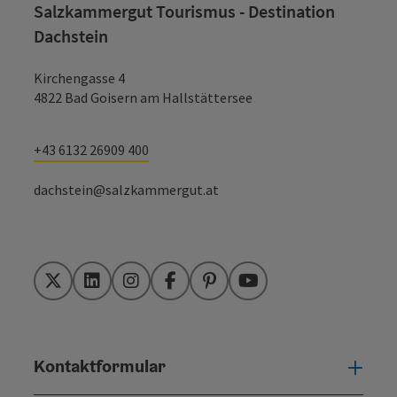
Salzkammergut Tourismus - Destination
Dachstein
Kirchengasse 4
4822 Bad Goisern am Hallstättersee
+43 6132 26909 400
dachstein@salzkammergut.at
Twitter
LinkedIn
Instagram
Facebook
Pinterest
YouTube
Kontaktformular
Konta