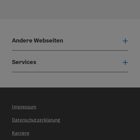
Andere Webseiten
Ande
Services
Serv
Impressum
Datenschutzerklärung
Karriere