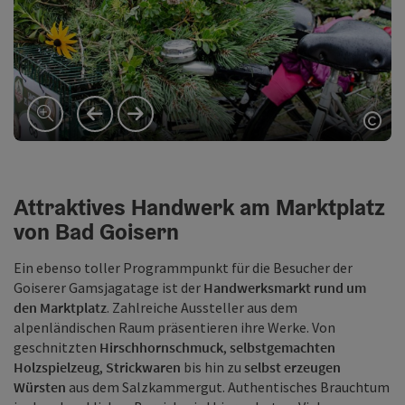
vorheriges Element
nächstes Element
Copy
Attraktives Handwerk am Marktplatz
von Bad Goisern
Ein ebenso toller Programmpunkt für die Besucher der
Goiserer Gamsjagatage ist der
Handwerksmarkt rund um
den Marktplatz
. Zahlreiche Aussteller aus dem
alpenländischen Raum präsentieren ihre Werke. Von
geschnitzten
Hirschhornschmuck
,
selbstgemachten
Holzspielzeug
,
Strickwaren
bis hin zu
selbst erzeugen
Würsten
aus dem Salzkammergut. Authentisches Brauchtum